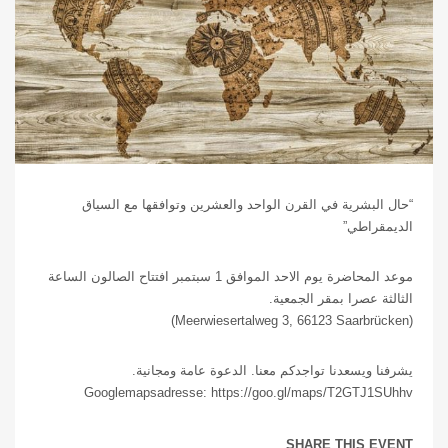
“حال البشرية في القرن الواحد والعشرين وتوافقها مع السياق
الديمقراطي”
موعد المحاضرة يوم الاحد الموافق 1 سبتمبر افتتاح الصالون الساعة
الثالثة عصرا بمقر الجمعية.
(Meerwiesertalweg 3, 66123 Saarbrücken)
يشرفنا ويسعدنا تواجدكم معنا. الدعوة عامة ومجانیة.
Googlemapsadresse: https://goo.gl/maps/T2GTJ1SUhhv
SHARE THIS EVENT