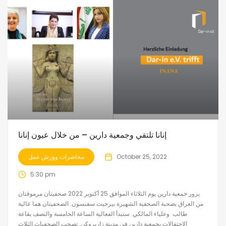
إنانا تلتقي وجمعية دارين – من خلال عيون إنانا
محاضرات وورش عمل
October 25, 2022
5:30 pm
يزور جمعية دارين يوم الثلاثاء الموافق 25 أكتوبر 2022 صحفيتان مرموقتان
من العراق بصحبة الصحفية الشهيرة بيرجيت سفنسون. الصحفيتان هما عالية
طالب وعلياء المالكي. ستبدأ الفعالية الساعة الخامسة والنصف بقاعة
الاحتفالات بجمعية دارين في مدينة زاربروكن. تصحب الصحفيات الثلاث