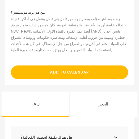
من هو برند موسبليش؟
برند موسبلش مؤلف ومخرج ومصور تلفزيوني تنقل وعمل في أماكن عديدة
بالعالم خاصة أوروبا وأفريقيا والمنطقة العربية. كان كمصور شاب ضمن فريق
NBC-News. أيضا عمل لفترة بالقناة الأولى الألمانية (ARD). عايش أحداثا
خطيرة ومهمة من حروب أهلية، لإسقاط ومحاصرة حكومات ورؤساء، للصراع
على المواد الخام في أفريقيا، والصراع من أجل الإستقلال. في كل هذه الأحداث
رافقته دائما أدوات التصوير وسجل ووثق أحداث تاريخية خطيرة للغاية.
ADD TO CALENDAR
FAQ
الحجز
هل هناك تكلفة لحضور الفعالية؟