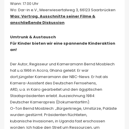
Wann: 17.00 Uhr
Wo: Dar-in e.V., Meerwiesertalweg 3, 66123 Saarbrücken
Was: Vortrag, Ausschnitte seiner Filme &
anschließende Diskussion
Umtrunk & Austausch
Für Kinder bieten wir eine spannende Kinderaktion
an!
Der Autor, Regisseur und Kameramann Bernd Mosblech
hat u.a.1966 in Accra, Ghana gelebt. Er war
dort jüngster Kameramann der NBC-News. Er hat als
Kamera-Assistent des Deutschen Fernsehens,
ARD, u.a. in Kairo gearbeitet und den ägyptischen
Staatspräsidenten erlebt. Auszeichnung 1984:
Deutscher Kamerapreis (Dokumentarfilm).
O-Ton Bernd Mosblech: „Bürgerkriege, Umstürze, Paläste
wurden gestürmt. Präsidenten flüchteten,
kubanische Invasionen, in Uganda fast erschossen
worden. Ich habe den Streit um Ressourcen, um