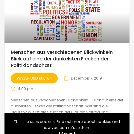
Menschen aus verschiedenen Blickwinkeln –
Blick auf eine der dunkelsten Flecken der
Politiklandschaft
WISSEN UND KULTUR
December 7, 2019
4:00 pm
Menschen aus verschiedenen Blickwinkeln – Blick auf eine der
dunkelsten Flecken der Politiklandschaft: Wer sind die
Uiguren? Wie ist die Situation der Uiguren Vortrag und
Diskussion: M. Kaschgar Wann? am Samstag, 07. Dezember
This site uses cookies. Find out more about cookies and
2019 Beginn? 16:30 Uhr Es findet ein...
how you can refuse them.
I Accept
Ende
Germany
Saarbrücken